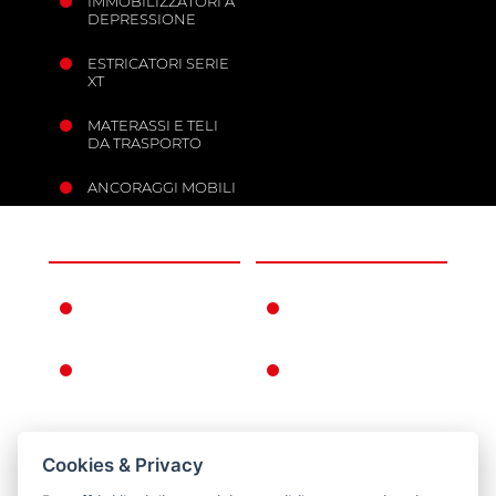
IMMOBILIZZATORI A
DEPRESSIONE
ESTRICATORI SERIE
XT
MATERASSI E TELI
DA TRASPORTO
ANCORAGGI MOBILI
L'AZIENDA
INFORMAZIONI
FERNO NEL
CONDIZIONI DI
MONDO
GARANZIA
LA STORIA FERNO
CONDIZIONI
GENERALI DI
VENDITA
CONDIZIONI
Cookies & Privacy
CATALOGO PUNTI