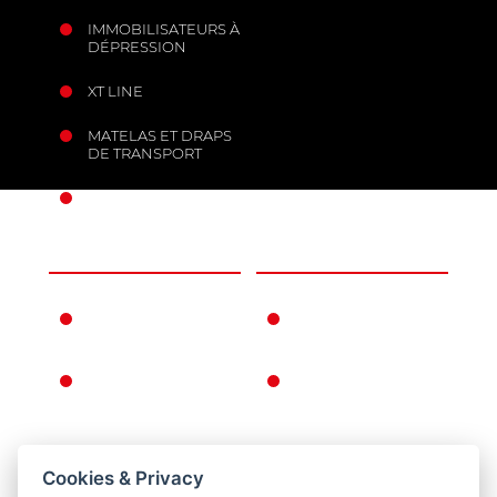
IMMOBILISATEURS À
DÉPRESSION
XT LINE
MATELAS ET DRAPS
DE TRANSPORT
ANCRAGES MOBILES
L’ENTREPRISE
INFORMATIONS
FERNO DANS LE
CONDITIONS DE
MONDE
GARANTIE
L’HISTOIRE DE
CONDITIONS
FERNO
GÉNÉRALES DE
VENTE
RETOUR
Cookies & Privacy