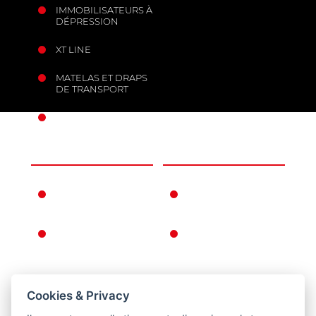
IMMOBILISATEURS À
DÉPRESSION
XT LINE
MATELAS ET DRAPS
DE TRANSPORT
ANCRAGES MOBILES
L’ENTREPRISE
INFORMATIONS
FERNO DANS LE
CONDITIONS DE
MONDE
GARANTIE
L’HISTOIRE DE
CONDITIONS
FERNO
GÉNÉRALES DE
VENTE
RETOUR
Cookies & Privacy
POLITIQUE DE