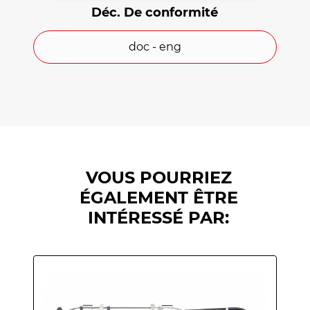
Déc. De conformité
Pliable.
doc - eng
Clip pour accrochage au cadre de la
civière (côté pieds).
Sangles de sécurité en nylon avec
fermetures Velcro.
Marque CE.
VOUS POURRIEZ
ÉGALEMENT ÊTRE
INTÉRESSÉ PAR: