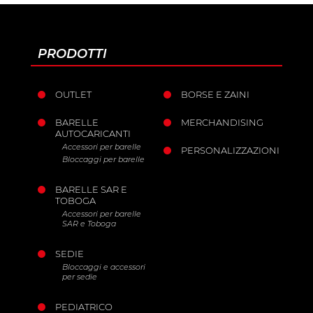
PRODOTTI
OUTLET
BORSE E ZAINI
BARELLE
MERCHANDISING
AUTOCARICANTI
Accessori per barelle
PERSONALIZZAZIONI
Bloccaggi per barelle
BARELLE SAR E
TOBOGA
Accessori per barelle
SAR e Toboga
SEDIE
Bloccaggi e accessori
per sedie
PEDIATRICO