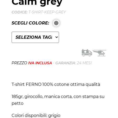
Calm grey
CODICE:
T-SHIRT-KEEP-GREY
SCEGLI COLORE:
PREZZO
IVA INCLUSA
-
GARANZIA
: 24 MESI
T-shirt FERNO 100% cotone ottima qualità
185gr, girocollo, manica corta, con stampa su
petto
Colori disponibili: grigio