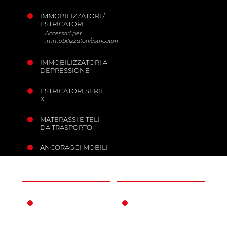
IMMOBILIZZATORI /
ESTRICATORI
Accessori per
immobilizzatori/estricatori
IMMOBILIZZATORI A
DEPRESSIONE
ESTRICATORI SERIE
XT
MATERASSI E TELI
DA TRASPORTO
ANCORAGGI MOBILI
L'AZIENDA
INFORMAZIONI
FERNO NEL
CONDIZIONI DI
MONDO
GARANZIA