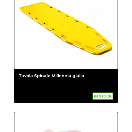
PER MERCATO ITALIANO
Questa pagina contiene informazioni
dettagliate di carattere promozionale sui
prodotti della società, rivolte agli operatori
professionali e pertanto non fruibili da
soggetti non qualificati. Il lettore di questo
catalogo dichiara di essere un operatore
professionale.
Tavola Spinale Millennia gialla
IN STOCK