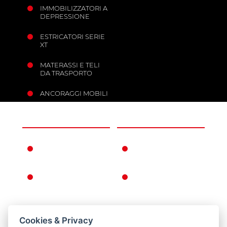
IMMOBILIZZATORI A
DEPRESSIONE
ESTRICATORI SERIE
XT
MATERASSI E TELI
DA TRASPORTO
ANCORAGGI MOBILI
L'AZIENDA
INFORMAZIONI
FERNO NEL
CONDIZIONI DI
MONDO
GARANZIA
LA STORIA FERNO
CONDIZIONI
GENERALI DI
VENDITA
CONDIZIONI
Cookies & Privacy
CATALOGO PUNTI