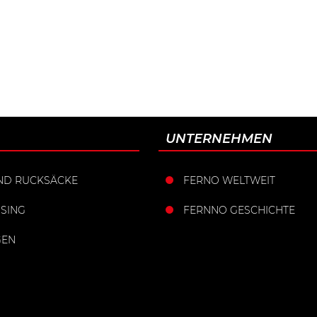
UNTERNEHMEN
ND RUCKSÄCKE
FERNO WELTWEIT
SING
FERNNO GESCHICHTE
GEN