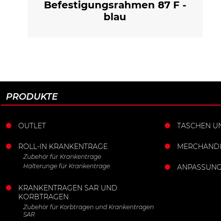
Befestigungsrahmen 87 F -
blau
PRODUKTE
OUTLET
TASCHEN U
ROLL-IN KRANKENTRAGE
MERCHANDI
Zubehör für Krankentrage
Halterunge für Krankentrage
ANPASSUN
KRANKENTRAGEN SAR UND
KORBTRAGEN
Zubehör für Korbtragen und Krankentragen
SAR