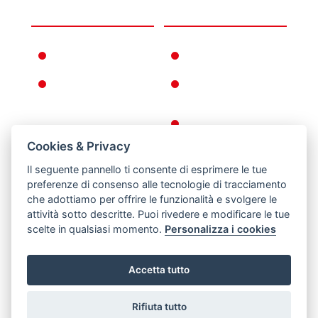
UNTERNEHMEN
INFORMATIONEN
FERNO WELTWEIT
GEWÄHRLEISTUNGSBEDI
FERNNO
ALLGEMEINE
GESCHICHTE
GESCHÄFTSBEDINGUNGE
KEHRT ZURÜCK
Cookies & Privacy
DATENSCHUTZ-
UND COOKIE-
Il seguente pannello ti consente di esprimere le tue
RICHTLINIEN
preferenze di consenso alle tecnologie di tracciamento
che adottiamo per offrire le funzionalità e svolgere le
RECHTLICHE
attività sotto descritte. Puoi rivedere e modificare le tue
HINWEISE
scelte in qualsiasi momento.
Personalizza i cookies
Accetta tutto
Rifiuta tutto
Via B. Zallone 26, Pieve di Cento, Bologna / Italy -