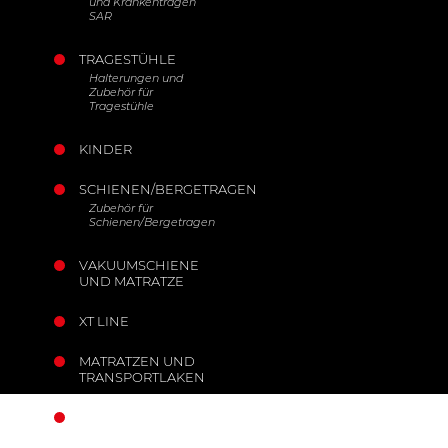
und Krankentragen
SAR
TRAGESTÜHLE
Halterungen und
Zubehör für
Tragestühle
KINDER
SCHIENEN/BERGETRAGEN
Zubehör für
Schienen/Bergetragen
VAKUUMSCHIENE
UND MATRATZE
XT LINE
MATRATZEN UND
TRANSPORTLAKEN
MOBILE ANKER