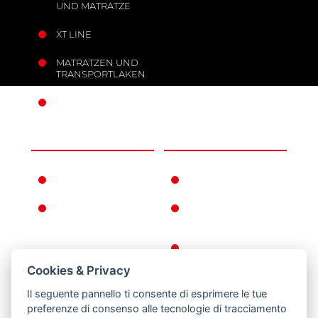
UND MATRATZE
XT LINE
MATRATZEN UND
TRANSPORTLAKEN
MOBILE ANKER
UNTERNEHMEN
INFORMATIONEN
FERNO WELTWEIT
GEWÄHRLEISTUNGSBEDI
FERNNO
ALLGEMEINE
GESCHICHTE
GESCHÄFTSBEDINGUNGE
KEHRT ZURÜCK
Cookies & Privacy
DATENSCHUTZ-
UND COOKIE-
Il seguente pannello ti consente di esprimere le tue
RICHTLINIEN
preferenze di consenso alle tecnologie di tracciamento