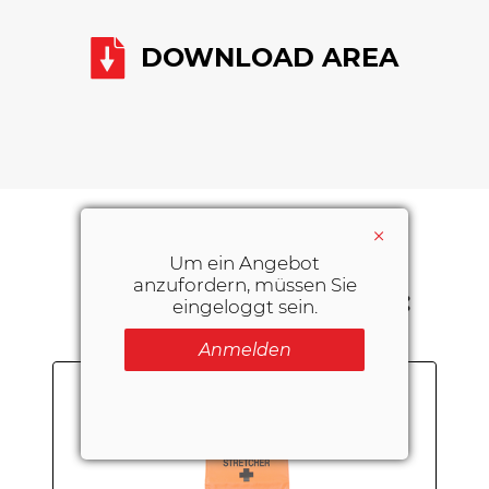
DOWNLOAD AREA
×
Um ein Angebot
SIE KÖNNTEN AUCH
anzufordern, müssen Sie
INTERESSIERT SEIN AN:
eingeloggt sein.
Anmelden