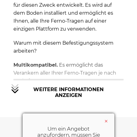
für diesen Zweck entwickelt. Es wird auf
dem Boden installiert und ermöglicht es
Ihnen, alle Ihre Ferno-Tragen auf einer
einzigen Plattform zu verwenden.
Warum mit diesem Befestigungssystem
arbeiten?
Multikompatibel.
Es ermöglicht das
Verankern aller Ihrer Ferno-Tragen je nach
Bedarf.
WEITERE INFORMATIONEN
Schnell.
Mit einem einfachen Knopfdruck
ANZEIGEN
entriegeln und entladen Sie die Trage aus
dem Krankenwagen.
×
Eigenschaften des Multi Stretcher
Um ein Angebot
Fastener Befestigungssystems
anzufordern, müssen Sie