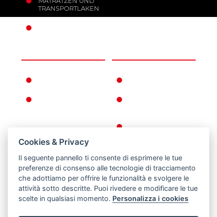
MATRATZEN UND
TRANSPORTLAKEN
MOBILE ANKER
UNTERNEHMEN
INFORMATIONEN
FERNO WELTWEIT
GEWÄHRLEISTUNGSBEDI
FERNNO
ALLGEMEINE
GESCHICHTE
GESCHÄFTSBEDINGUNGE
KEHRT ZURÜCK
Cookies & Privacy
DATENSCHUTZ-
UND COOKIE-
Il seguente pannello ti consente di esprimere le tue
RICHTLINIEN
preferenze di consenso alle tecnologie di tracciamento
che adottiamo per offrire le funzionalità e svolgere le
RECHTLICHE
attività sotto descritte. Puoi rivedere e modificare le tue
HINWEISE
scelte in qualsiasi momento.
Personalizza i cookies