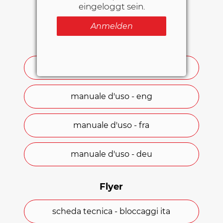
DOWNLOAD AREA
eingeloggt sein.
Geprüft nach UNI EN 1789.
Anmelden
10G getestet.
Bedienungsanleitung
CE-Kennzeichnung.
manuale d'uso - ita
manuale d'uso - eng
manuale d'uso - fra
manuale d'uso - deu
Flyer
scheda tecnica - bloccaggi ita