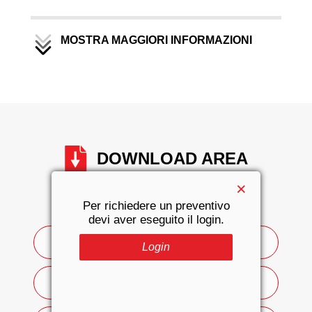
MOSTRA MAGGIORI INFORMAZIONI
DOWNLOAD AREA
×
Per richiedere un preventivo
Manuali d'uso
devi aver eseguito il login.
manuale d'uso - ita
Login
manuale d'uso - eng