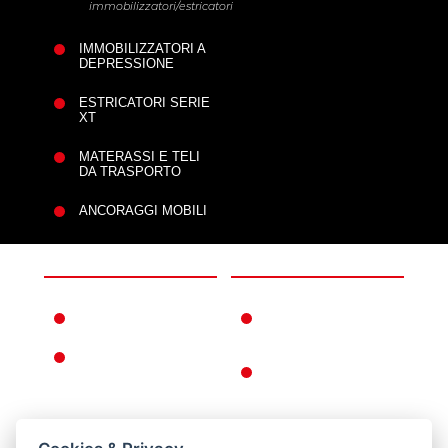
immobilizzatori/estricatori
IMMOBILIZZATORI A
DEPRESSIONE
ESTRICATORI SERIE
XT
MATERASSI E TELI
DA TRASPORTO
ANCORAGGI MOBILI
L'AZIENDA
INFORMAZIONI
FERNO NEL MONDO
CONDIZIONI DI
GARANZIA
LA STORIA FERNO
CONDIZIONI
GENERALI DI
VENDITA
CONDIZIONI